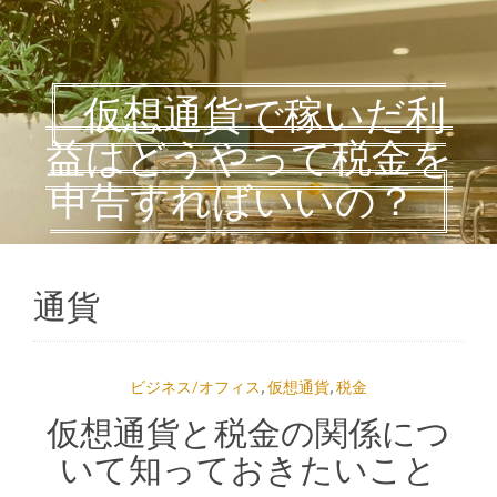
仮想通貨で稼いだ利
益はどうやって税金を
申告すればいいの？
通貨
ビジネス/オフィス
,
仮想通貨
,
税金
仮想通貨と税金の関係につ
いて知っておきたいこと