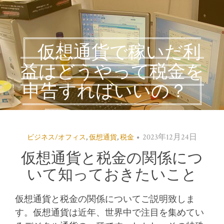
仮想通貨で稼いだ利
益はどうやって税金を
申告すればいいの？
2023年12月24日
ビジネス/オフィス
,
仮想通貨
,
税金
仮想通貨と税金の関係につ
いて知っておきたいこと
仮想通貨と税金の関係についてご説明致しま
す。
仮想通貨は近年、世界中で注目を集めてい