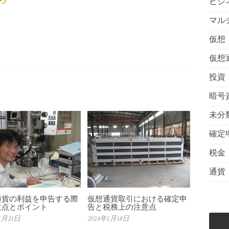
ビジ
マル
仮想
仮想
投資
暗号
未分
確定
税金
通貨
通貨の利益を申告する際
仮想通貨取引における確定申
意点とポイント
告と税務上の注意点
1月21日
2024年1月18日