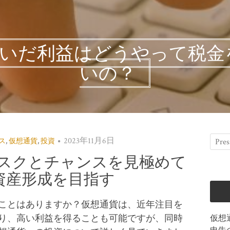
稼いだ利益はどうやって税金
いの？
2023年11月6日
ス
,
仮想通貨
,
投資
スクとチャンスを見極めて
資産形成を目指す
ことはありますか？仮想通貨は、近年注目を
り、高い利益を得ることも可能ですが、同時
仮想