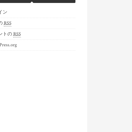
イン
の
RSS
ントの
RSS
ress.org