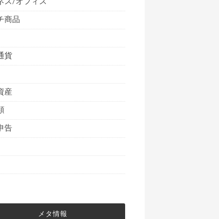
ネス/オフィス
チ商品
通貨
資産
類
申告
メタ情報