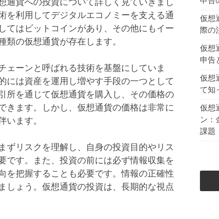
申告
想通貨への投資について詳しく見ていきまし
術を利用してデジタルエコノミーを支える通
仮想
してはビットコインがあり、その他にもイー
際の
種類の仮想通貨が存在します。
仮想
申告
チェーンと呼ばれる技術を基盤にしていま
仮想
的には資産を運用し増やす手段の一つとして
て知
引所を通じて仮想通貨を購入し、その価格の
できます。しかし、仮想通貨の価格は非常に
仮想
ン：
伴います。
課題
まずリスクを理解し、自身の投資目的やリス
要です。また、投資の前には必ず情報収集を
向を把握することも必要です。情報の正確性
ましょう。仮想通貨の投資は、長期的な視点