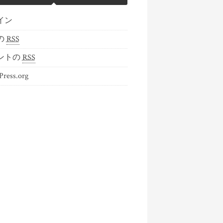
イン
の
RSS
ントの
RSS
ress.org