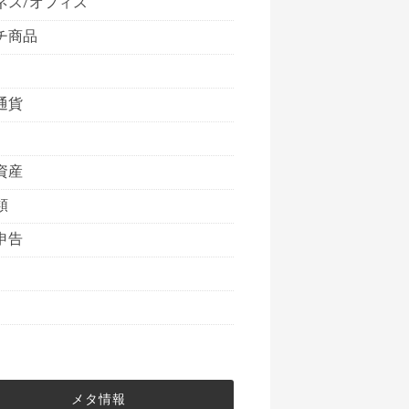
ネス/オフィス
チ商品
通貨
資産
類
申告
メタ情報