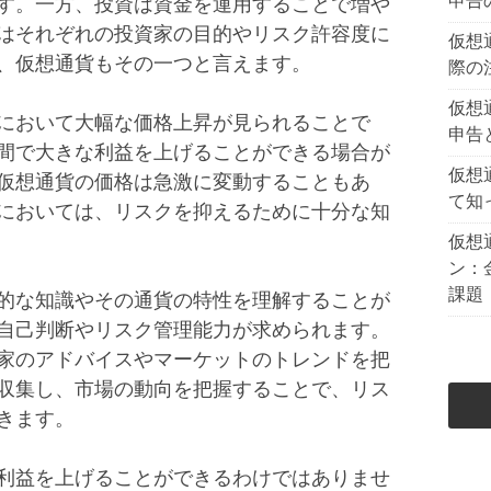
申告
す。一方、投資は資金を運用することで増や
はそれぞれの投資家の目的やリスク許容度に
仮想
、仮想通貨もその一つと言えます。
際の
仮想
において大幅な価格上昇が見られることで
申告
間で大きな利益を上げることができる場合が
仮想
仮想通貨の価格は急激に変動することもあ
て知
においては、リスクを抑えるために十分な知
仮想
ン：
課題
的な知識やその通貨の特性を理解することが
自己判断やリスク管理能力が求められます。
家のアドバイスやマーケットのトレンドを把
収集し、市場の動向を把握することで、リス
きます。
利益を上げることができるわけではありませ