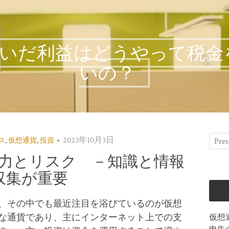
稼いだ利益はどうやって税金
いの？
2023年10月3日
ス
,
仮想通貨
,
投資
力とリスク －知識と情報
収集が重要
、その中でも最近注目を浴びているのが仮想
な通貨であり、主にインターネット上での支
仮想