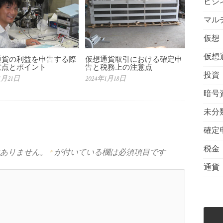
ビジ
マル
仮想
仮想
通貨の利益を申告する際
仮想通貨取引における確定申
意点とポイント
告と税務上の注意点
投資
1月21日
2024年1月18日
暗号
未分
確定
税金
ありません。
*
が付いている欄は必須項目です
通貨